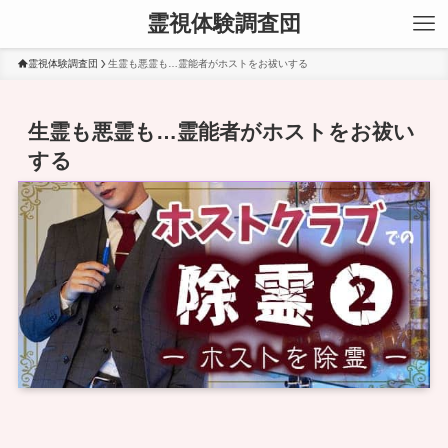
霊視体験調査団
霊視体験調査団
生霊も悪霊も…霊能者がホストをお祓いする
生霊も悪霊も…霊能者がホストをお祓い
する