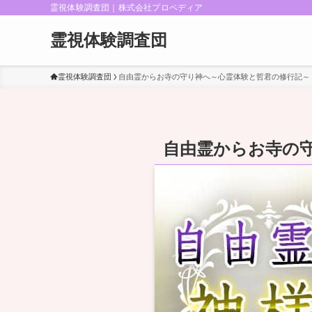
霊視体験調査団｜株式会社プロペディア
霊視体験調査団
霊視体験調査団
自由霊からお寺の守り神へ～心霊体験と哲君の修行記～
自由霊からお寺の