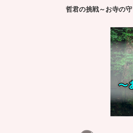
哲君の挑戦～お寺の守