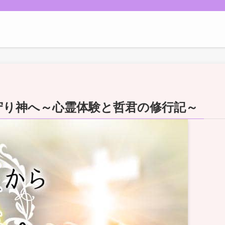
守り神へ～心霊体験と哲君の修行記～