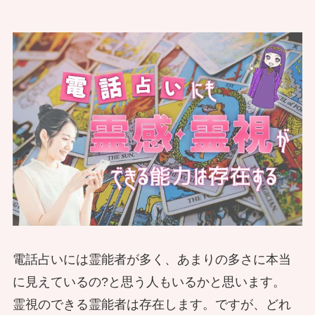
る？ 本職の霊能者に聞いてみた
地縛霊と心霊現象を解明する！霊能者
言語は世界を越える！？ 修行中の日
が語る成仏や浄化の秘訣
本人霊能者に、台湾から霊がついてき
開運グッズって効果がないの！？ 本
現代の陰陽師と式神の知識 土地神と
リアルな魔女の作り方～持って生まれ
お参りにも仕方がある プロに聞くや
電話占いの占い師になるために必要な
た
物の霊能者（イタコ）が語るここだけ
の向き合い方を語る
た能力とアイテムで魔女になろう
ってはいけないことって？
ものと準備すること
の話とは？
ソウルメイト・ツインソウルとは？
お寺に参拝するのは人だけではな
本物の霊視者に聞いてみた！
い！？ 心霊ちょっとのんびり話
お参りの作法は難しいのか？神社の神
現代で陰陽師になれる？陰陽師になれ
現代の最強魔女が視た！一般人が呼び
職が丁寧に教えてくれたよ
霊感なんてない！それでも占い師にな
本物の霊能者（イタコ）にズバリ聞い
る方法とは
霊能者修行中の日本人が見た台湾 台
寄せた怖い悪魔
れるのか。元占い師が方法を伝授
てみた！ 偽物の霊能者を続けると何
湾は心霊現象や占いに寛容？
が起きる？
電話占いには霊能者が多く、あまりの多さに本当
その時、本物の霊能者がとった行動と
に見えているの?と思う人もいるかと思います。
除霊師が出会ったガチの心霊体験！夜
は…3.11震災
神様に霊……人以外との生活ってどん
霊視のできる霊能者は存在します。ですが、どれ
のお店に隠されていいた部屋にあった