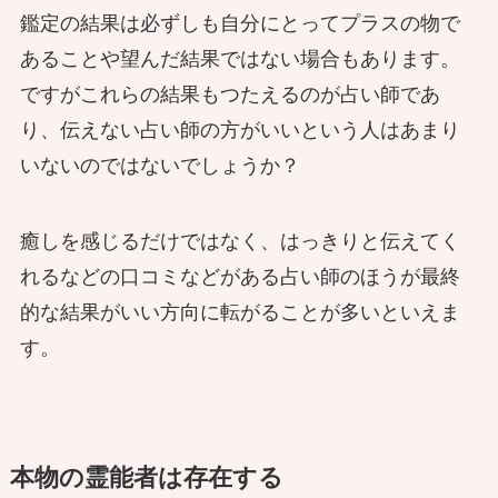
鑑定の結果は必ずしも自分にとってプラスの物で
あることや望んだ結果ではない場合もあります。
得意分野を活かす霊能者たち～横のつ
霊能者になるにはどうすればいい？霊
僧侶の女性がリアルに語る３１１当時
ですがこれらの結果もつたえるのが占い師であ
ながりでできること～
能者育成コースに意味はあるのか
の様子を拝聴します
り、伝えない占い師の方がいいという人はあまり
いないのではないでしょうか？
神様と交渉できる人の見つけ方 神様
癒しを感じるだけではなく、はっきりと伝えてく
歪んだ愛が招いた恐怖の心霊体験～霊
の力は霊能者も避けたい？
霊能者の本物と僧侶が頼りにされる
れるなどの口コミなどがある占い師のほうが最終
感と生まれ変わりの実話～
３１１当時の様子を伝えたい
的な結果がいい方向に転がることが多いといえま
す。
神様の不思議な話を聞きに台湾まで行
ってきた体験記！
漬物石に宿る子供の幽霊をどう祓う？
僧侶の女性と訪問 東日本大震災から
本物の霊能者は存在する
イタコの集団除霊を体験