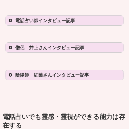
ー！
本物の霊能者（イタコ）実録インタビ
実際の魔女はほうきや服はどうして
ュー！ イタコのなり方とは？
る？
電話占い師インタビュー記事
本物の霊能者に直撃インタビュー！
霊視者にはどう見える？ 霊視者の苦
「見える」という霊能力がある人～嘘
労は？
の場所も心霊スポットになる？
僧侶 井上さんインタビュー記事
イタコが電話占いの占い師になること
現代にも魔女は本当にいた～最強の縁
電話占いの占い師になりたい！実際に
霊視者が見るソウルメイト・ツインソ
はある？ 霊能者に聞いてみた
切り伝説
面接を受けた人の体験談
ウル（魂の双子）とは？ 探すのは危
陰陽師 紅葉さんインタビュー記事
本物の霊能者と訪れた最強心霊スポッ
険？
霊能力のある人が封印を依頼された実
トで起こったガチ体験談とは
在する呪物とは
台湾の霊能者に弟子入りしたらどうな
本物のイタコに恋愛相談してみた！
現代も魔女は実在する～服装や特徴は
実際に電話占いで占い師として勤務し
った？ 「見える人」からクラスチェ
霊能者はどう答える？
電話占いでも霊感・霊視ができる能力は存
現代に蘇る陰陽師の仕事とは？
イメージ通り？～
僧侶や神職の霊能者はどれくらいい
ている人の体験談
ンジ！
在する