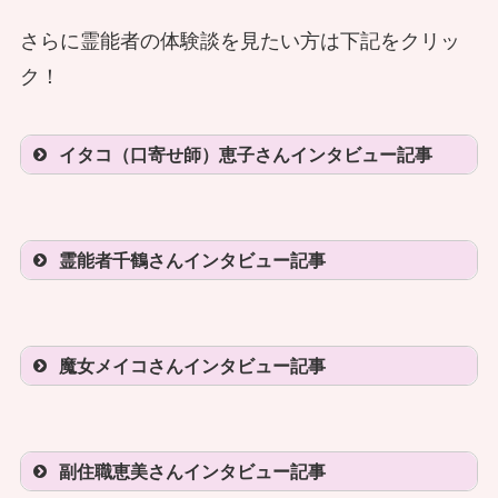
さらに霊能者の体験談を見たい方は下記をクリッ
ク！
イタコ（口寄せ師）恵子さんインタビュー記事
霊能者千鶴さんインタビュー記事
本物のイタコとは？ 口寄せ中は何が
起こっている？ 本物のイタコに聞い
てみた
魔女メイコさんインタビュー記事
電話占いの霊感・霊視は本物？霊視が
できる霊視者にガチンコインタビュ
副住職恵美さんインタビュー記事