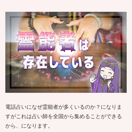
１２年後の姿をレポート
神さまの言うとおりになった？退治ど
ころか、泣けるいい話
盛り塩をどうしてもやってみたい場合
僧侶の霊感が語らせる 自然災害時に
にできる簡単なやり方
霊的な被害を遠ざける方法
霊能者流、事故物件の調べ方～やばい
霊感や霊視が増幅される 地震で霊的
賃貸の見分け方と体験談
な現象が起きるのか？
電話占いになぜ霊能者が多くいるのか？になりま
すがこれは占い師を全国から集めることができる
から、になります。