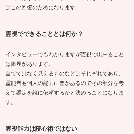
霊能力は遺伝する？～本物の最強霊能
はこの回復のためになります。
タコ）に直撃インタビュー
電話占いで困ってしまう。個人情報を
者から受け継いだ力の修行と覚醒
生霊も悪霊も…霊能者がホストをお祓
特定しようとする相談者にどう対処す
いする
異変と異臭が語る土地の霊障
神様と結婚した霊能者 神様と人との
る？
霊視でできることとは何か？
奇妙な生活
電話占いも鑑定できるの？ 現役のイ
インタビューでもわかりますが霊視で出来ること
現役副住職が語る霊視と守護霊～見え
霊視、鑑定、お祓い、除霊…ホストク
タコに対面占いとの違いを聞く
電話占いを深夜に利用する人の相談内
は限界があります。
る世界との付き合い方～
ラブで霊能者が本領発揮
陰陽師が解説「供養塔の秘密と家を取
霊能者の結婚相手は神様 神様と結婚
容とは？
全てではなく見えるものなどはそれぞれであり、
り戻す儀式」
することのリスクとデメリットとは？
霊能者も個人の能力に差があるのでその部分を考
えて鑑定を誰に依頼するかと決めることになりま
夜の仕事をしている人から実際にきた
す。
現役霊能者が話す！「呪い返し」によ
電話占いで恋愛相談！嬉しい報告をく
霊能者と霊能力のある人が終結！修行
除霊の相談
る恐怖と心霊体験の教訓とは
心霊現象？ 台湾の霊能者が語る「猫
れた相談者も
旅行で能力が覚醒、開眼、開花！
ネットで活動している霊能者はどこま
のようで猫でないもの」とは？
霊視能力は読心術ではない
で信じたらいいの？