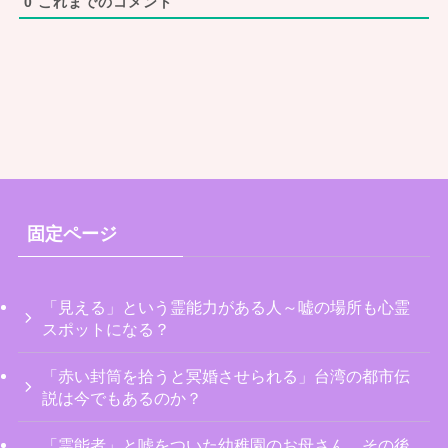
0
これまでのコメント
霊能者の仕事と適性～見える力を磨く
修行の重要性～
セルフ霊能力診断は危険？～霊能力の
固定ページ
修行と開発の嘘
「見える」という霊能力がある人～嘘の場所も心霊
スポットになる？
「赤い封筒を拾うと冥婚させられる」台湾の都市伝
恐山のイタコと霊媒活動のできるイタ
説は今でもあるのか？
コの違いとは？ 現役イタコに聞いて
「霊能者」と嘘をついた幼稚園のお母さん。その後