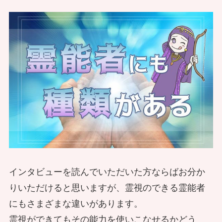
ンの神様描写を本職の僧侶はどう見て
いる？
除霊をすると何がおきる？実際に立ち
会ったときの体験談
浄化のスピリチュアル系について霊能
者に聞いた浄化の本質とは？
幽霊の子供が母を救う～霊能者が叶え
た縁切りの効果とは～
霊能者が心霊都市伝説を検証！ 「コ
インタビューを読んでいただいた方ならばお分か
トリバコ」の話は本当？
りいただけると思いますが、霊視のできる霊能者
にもさまざまな違いがあります。
霊視ができてもその能力を使いこなせるかどう