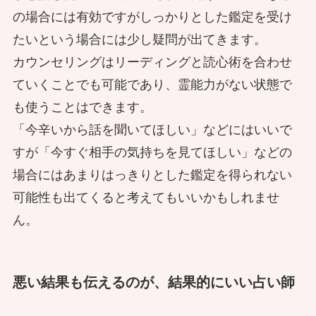
の場合には有効ですがしっかりとした鑑定を受け
住職の恵美さんが体験した話
【台湾の都市伝説】心霊映画『赤い服
たいという場合には少し疑問が出てきます。
の少女』と魔神子の関係は
カウンセリングはリーディングと読心術を合わせ
ていくことでも可能であり、霊能力がない状態で
本物のイタコとは？ 口寄せ中は何が
も使うことはできます。
起こっている？ 本物のイタコに聞い
絵皿に憑いた霊の浄化の旅 同行者は
「今辛いから話を聞いてほしい」などにはいいで
てみた
霊視者に来た仕事は「子どもの声を拾
先祖の霊？
すが「今すぐ相手の気持ちを見てほしい」などの
う」？ とある事件被害者の訴えと契
場合にはあまりはっきりとした鑑定を得られない
約
可能性も出てくると考えてもいいかもしれませ
ん。
霊視ができる人達の集合会議～霊媒師
地鎮祭のお供え物で意外と喜ばれるの
が挑む除霊の課題～
海外在住霊能者が見た冥婚トラブル
は？土地浄化の体験談！
悪い結果も伝えるのが、結果的にいい占い師
いたずら目的の冥婚が招くもの