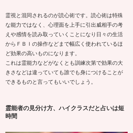
勘違い男に呪いをかけられたキャバ嬢
個人でやってる電話占いの体験談！大
霊視と混同されるのが読心術です。読心術は特殊
からの相談
現役イタコが経験した実話の心霊体験
SNSで起こった心霊現象！？ 恋愛運
手とどっちがいいの？
な能力ではなく、心理面を上手に引出威相手の考
霊感で見守る哲君と長谷川家の新たな
の上がるお札の嘘が生んだ事件
えや感情を読み取っていくことになり日々の生活
ご縁
からＦＢＩの操作などまで幅広く使われているほ
勘違い男から受けた呪いを除霊して復
ど効果の高いものになります。
占い師になりたい人が急増!? 現在の占
讐完了
これは霊能力などがなくとも訓練次第で効果の大
霊能者が語る声の変化！電話越しに起
なぜ、神様に惚れられると長生きでき
いブームに現役占い師が物申す
きさなどは違っていても誰でも身につけることが
きた不思議な霊視体験
ないのか
霊視を通して知る哲君の帰省と守護霊
できるものと言ってもいいでしょう。
への道
占いと霊視の体験レポート。鑑定歴３
霊能者の見分け方、ハイクラスだと占いは短
海外修行中の霊媒師・千鶴さんが単独
０年以上のベテランに健康や結婚につ
霊能者が教える鑑定の基本～相談中の
時間
除霊デビュー。初めて一人でした除霊
いて聞いてみた
姿勢について
は？
自由霊からお寺の守り神へ～心霊体験