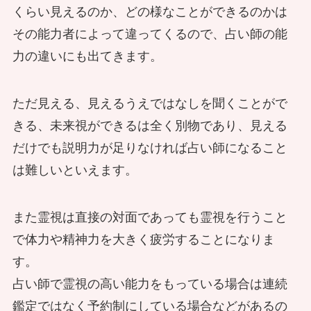
現代の陰陽師が語る！疳の虫、夜尿
なもの？ 不思議な日常と不可解な日
見習い魔女が見せた魔法～使い魔の作
くらい見えるのか、どの様なことができるのかは
ものとは
電話占いを受けるときにやめた方がい
症…相談殺到の驚きの儀式と効果
常
り方
その能力者によって違ってくるので、占い師の能
い事とは？ペナルティを受ける可能性
本物の霊能者が教える、偽霊能者(イタ
力の違いにも出てきます。
も
コ)の見抜きかた
霊感と心霊現象がもたらす日常～霊能
幽霊にも結婚詐欺がある！？ とある
女たちから貢がせまくるホストから来
者が語る体験談
ただ見える、見えるうえではなしを聞くことがで
男女の冥婚事情
た除霊の相談
きる、未来視ができるは全く別物であり、見える
陰陽師でも心霊現象には対応してくれ
リアル社会が後押しする、最強魔女の
電話占いの裏側！困った相談者様もい
だけでも説明力が足りなければ占い師になること
るの？
作り方
観光客狙い「赤い封筒」？ 海外在住
る？
本物の霊能者がガチ回答！心霊スポッ
は難しいといえます。
霊能者が見た冥婚トラブル
トやパワースポットの本当と嘘
お寺や神社に除霊を頼むにはどうした
震災後10年：地縛霊と心霊現象、霊能
らいい？ ポイントを聞いてみた
また霊視は直接の対面であっても霊視を行うこと
者が語る成仏と浄化の物語
電話占いをする占い師がされて困るこ
で体力や精神力を大きく疲労することになりま
土地に潜む霊障とは？陰陽師が語る現
現代に実在する魔女が語る、年末年始
現役霊媒師に聞く、土地神様を退治す
と
す。
本物の霊能者が行うお祓いの効果～ホ
代の霊視と解決策
のその世界の特徴
ることのリスク 祟りや呪いはない
占い師で霊視の高い能力をもっている場合は連続
電話占いでこんなタイプの人はイタコ
ストクラブでの除霊とは
の？
鑑定ではなく予約制にしている場合などがあるの
に依頼しちゃダメ！現役口寄せ師（イ