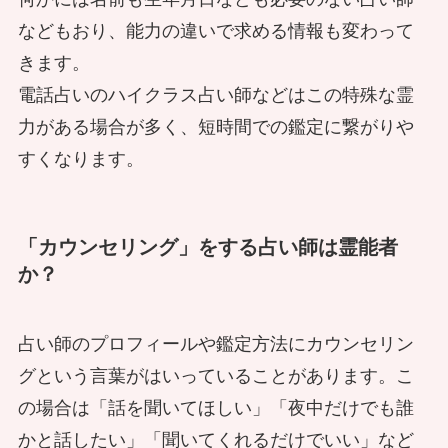
などもおり、能力の違いで求める情報も変わって
神様はじめました？姿をもたぬ存在が
現代の心霊現象！ 霊的なものはネッ
きます。
神様は気分屋？ 神様と結婚した霊能
神様になった日
トやデジタル越しに影響する？ 現役
電話占いのハイクラス占い師などはこの特殊な霊
者のいざこざ
霊能者に聞いた
力がある場合が多く、短時間での鑑定に繋がりや
すくなります。
霊的な存在もランクアップする。千鶴
霊能者の相談現場から〜嘘が招くトラ
「カウンセリング」をする占い師は霊能者
さんと残念なイケメンの話
ブルと心霊エピソード
テレビで有名なあの霊能者も嘘？～本
か？
物の霊能者が嫌う偽霊能者
占い師のプロフィールや鑑定方法にカウンセリン
地獄の門が開くとき！！鬼月に開く地
グという言葉がはいっていることがあります。こ
獄門とは？台湾都市伝説
現役イタコに直撃インタビュー！スー
の場合は「話を聞いてほしい」「夜中だけでも誰
パーで起きた心霊現象の体験談
かと話したい」「聞いてくれるだけでいい」など
お祓いされた霊が仕返しに来た？ 副