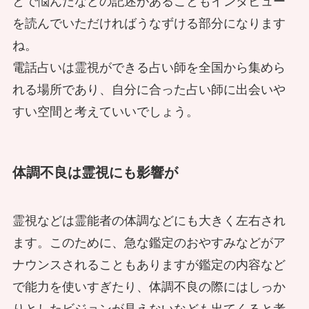
とで悩んだなどの記述があることもインタビュー
を読んでいただければうなずける部分になります
動物霊「蛇」の脅威、Aさんの霊障事
霊能者の除霊から学ぶ 魂の宿った人
ね。
件
形はどうすべき？
電話占いは霊視ができる占い師を全国から集めら
れる場所であり、自分に合った占い師に出会いや
すい空間と考えていいでしょう。
お寺や神社に除霊を頼むにはどうした
らいい？ ポイントを聞いてみた
お祓いの効果が日本刀に！三人のイタ
体調不良は霊視にも影響が
コによる現場をレポート
霊視などは霊能者の体調などにも大きく左右され
ます。このために、急な鑑定のおやすみなどがア
ナウンスされることもありますが鑑定の内容など
除霊を岩手で 義経伝説にまつわる日
で能力を使いすぎたり、体調不良の際にはしっか
本刀を鑑定
りとしたビジョンが見えないなども出てくると考