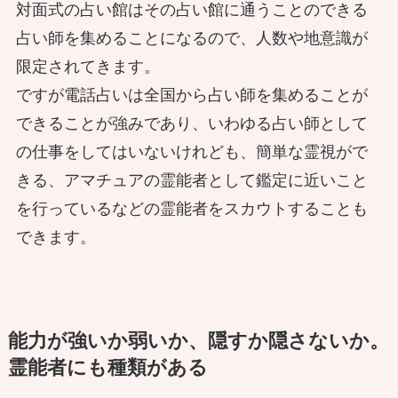
対面式の占い館はその占い館に通うことのできる
「霊能者」と嘘をついた幼稚園のお母
占い師を集めることになるので、人数や地意識が
生まれたときから霊的存在が近くにい
さん。その後起こったこととは？
限定されてきます。
ると、霊能者の能力が目覚める？
ですが電話占いは全国から占い師を集めることが
できることが強みであり、いわゆる占い師として
の仕事をしてはいないけれども、簡単な霊視がで
きる、アマチュアの霊能者として鑑定に近いこと
心霊ちょっといい話。相談を解決した
幽霊の正体は霊的存在 成仏せずに神
を行っているなどの霊能者をスカウトすることも
母の最後の心残りとは
格化されていく哲君！
できます。
能力が強いか弱いか、隠すか隠さないか。
海外からやってきた呪物？ コロナ禍
お寺の蔵を掃除しながら聞いた話 ウ
霊能者にも種類がある
の中、現役イタコに届いた時計とは
ェブ上の罰当たり行為や、フィクショ