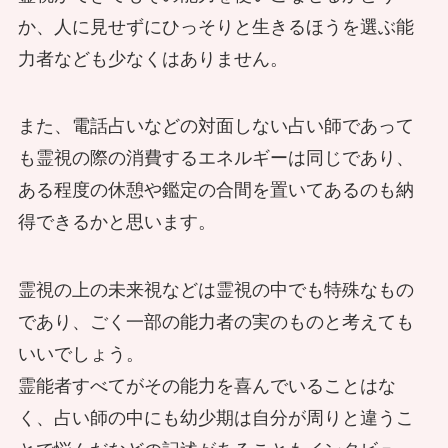
神様の不思議な話！花嫁衣装にあった
か、人に見せずにひっそりと生きるほうを選ぶ能
秘密とは？
力者なども少なくはありません。
霊能者が心霊都市伝説を検証！ 「リ
ンフォン」の話は本当？
また、電話占いなどの対面しない占い師であって
も霊視の際の消費するエネルギーは同じであり、
パワーストーンのお手入れ方法
ある程度の休憩や鑑定の合間を置いてあるのも納
お寺に除霊をお願いしたい！ そんな
得できるかと思います。
ときどうすればいい？
霊視の上の未来視などは霊視の中でも特殊なもの
であり、ごく一部の能力者の実のものと考えても
現役霊能者に届いた動くひな人形 そ
霊体除去に必要な適任者選びと滝行の
いいでしょう。
の除霊の顛末は？
意義
霊能者すべてがその能力を喜んでいることはな
く、占い師の中にも幼少期は自分が周りと違うこ