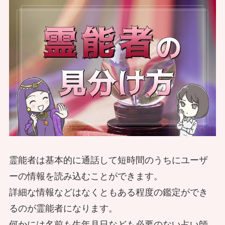
と哲君の修行記～
対面で道具を使う占いを体験してみ
巣ごもりでのオンライン需要が生ん
た！その結果は脅威の的中率
海外のパワーストーンが引き起こした
だ？ 台湾のオンライン心霊事件
悲劇～霊能者が見た異次元の除霊とは
神社の常識と哲君の日常～霊感で確か
～
める神様の懐～
神様と結婚した霊能者 旅先で出会っ
た事件とは？
霊能者は基本的に通話して短時間のうちにユーザ
霊能者が縁結びをしたので効果的？冥
霊視で知る哲君の過去と和歌山での霊
ーの情報を読み込むことができます。
婚はとても大変だった！
感体験
「赤い封筒を拾うと冥婚させられる」
詳細な情報などはなくともある程度の鑑定ができ
台湾の都市伝説は今でもあるのか？
るのが霊能者になります。
何かには名前も生年月日なども必要のない占い師