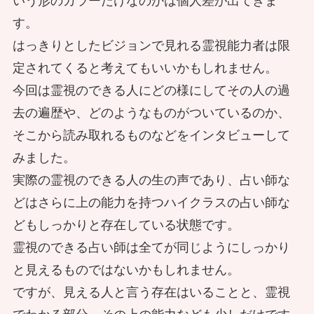
いう形のカラーだけなのかは個人差が出てきま
す。
メリットだけではない！霊感が強い人
はっきりとしたビジョンで見れる霊視能力者は限
は透視や霊視によって「視えてしま
定されてくると考えてもいいかもしれません。
う」という悩みもある
今回は霊視のできる人にどの様にしてその人の過
去の遍歴や、どのようなものがついているのか、
そこから読み取れるものなどをインタビューして
みました。
霊感で読み解く地震後の異変〜封印さ
実際の霊視のできる人の生の声であり、占い師な
れた石塔の物語
どはさらに上の能力を持つハイクラスの占い師な
どもしっかりと存在している状態です。
霊視のできる占い師は全てが同じようにしっかり
と見えるものではないかもしれません。
事故がもたらす能力の目覚め～霊能者
ですが、見える人と言う存在はいることと、霊視