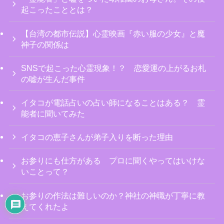
みた
起こったこととは？
【台湾の都市伝説】心霊映画『赤い服の少女』と魔
神子の関係は
SNSで起こった心霊現象！？ 恋愛運の上がるお札
霊能者は呪物コレクター？本物の呪物
の嘘が生んだ事件
の収集家たる由縁
イタコが電話占いの占い師になることはある？ 霊
能者に聞いてみた
イタコの恵子さんが弟子入りを断った理由
お参りにも仕方がある プロに聞くやってはいけな
霊感占い師初心者Ｔさんの占いを受け
いことって？
てみた！ 本当にうまく占える？
お参りの作法は難しいのか？神社の神職が丁寧に教
えてくれたよ