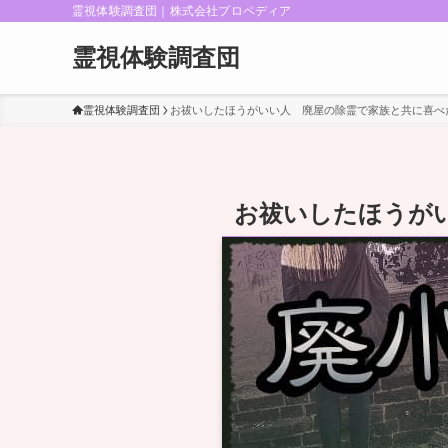
霊視体験調査団｜株式会社プロペディア
霊視体験調査団
霊視体験調査団
お祓いしたほうがいい人 廃屋の除霊で家族と共に喜べ
お祓いしたほうが